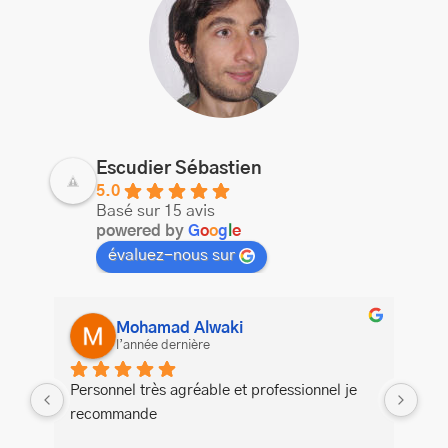
Escudier Sébastien
5.0
Basé sur 15 avis
powered by
G
o
o
g
l
e
évaluez-nous sur
Mohamad Alwaki
l’année dernière
Personnel très agréable et professionnel je 
Trè
recommande
pro
tem